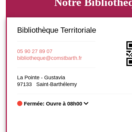
Notre Bibliothè
Ressources numériques : 
Bibliothèque Territoriale
Du nouveau sur "Tout
De nouveaux packs sont désorm
05 90 27 89 07
SOUTIEN SCOLAIRE - LO
bibliotheque@comstbarth.fr
DEVELOPPEMENT PERSON
La Pointe - Gustavia
97133 Saint-Barthélemy
Fermée: Ouvre à 08h00
ques