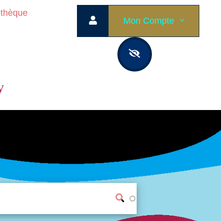
othèque
Mon Compte
y