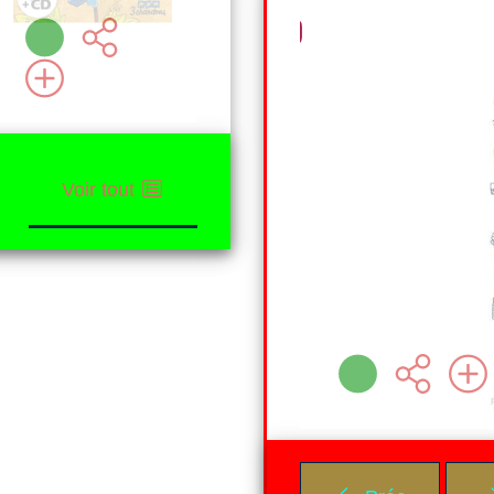
Plus d'infos
Plus d'infos
Livre
Adulte. grand public
Quand bruissent les ailes des libellules [n° reg pap 38916]
LIVRE
e LOWIE
Nico
ouveaux auteurs ( 2020
Voir tout
'infos