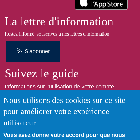
La lettre d'information
Restez informé, souscrivez à nos lettres d'information.
S'abonner
Suivez le guide
Informations sur l'utilisation de votre compte
adhérent
Nous utilisons des cookies sur ce site
pour améliorer votre expérience
Voir le guide
utilisateur
Vous avez donné votre accord pour que nous