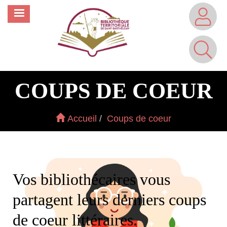
Aller
MENU
au
contenu
principal
COUPS DE COEUR
Accueil
Coups de coeur
Vos bibliothécaires vous
partagent leurs derniers coups
de coeur littéraires.