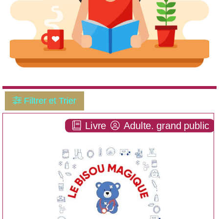
Filtrer et Trier
Livre
Adulte. grand public
Le bisou magique existe-t-il ? [n° reg pap 42450]
LIVRE
Nicolas (To be or not toubib)
WINTER
FIRST EDITIONS ( 2024
)
Notre avis:
Résumé: